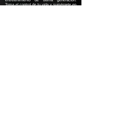
Toma el control de tu vida y sumérgete en
un universo de entretención, lleno de
juegos, vídeos, películas, aplicaciones de
productividad y más.